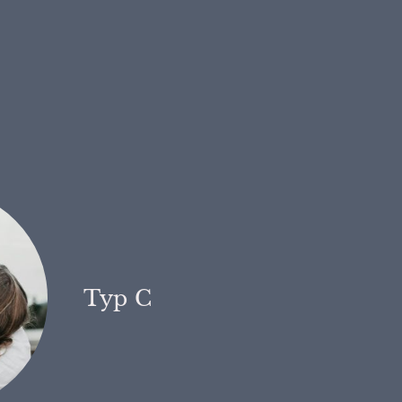
Typ C